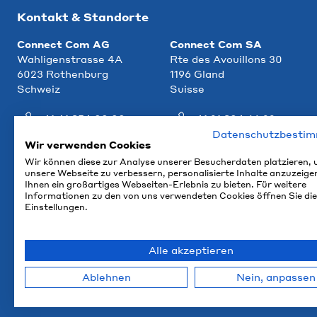
Kontakt & Standorte
Connect Com AG
Connect Com SA
Wahligenstrasse 4A
Rte des Avouillons 30
6023 Rothenburg
1196 Gland
Schweiz
Suisse
+41 41 854 00 00
+41 21 804 66 22
Datenschutzbesti
info@ccm.ch
info@ccm.ch
Wir verwenden Cookies
Wir können diese zur Analyse unserer Besucherdaten platzieren,
Anfahrt
Anfahrt
unsere Webseite zu verbessern, personalisierte Inhalte anzuzeige
Ihnen ein großartiges Webseiten-Erlebnis zu bieten. Für weitere
Informationen zu den von uns verwendeten Cookies öffnen Sie die
Einstellungen.
Alle akzeptieren
Ablehnen
Nein, anpassen
© 2026 Connect Com AG