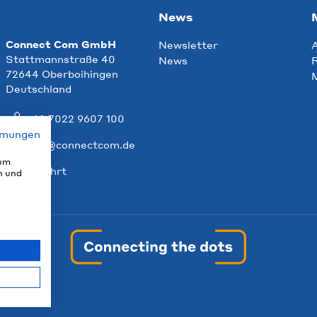
News
Connect Com GmbH
Newsletter
Stattmannstraße 40
News
R
72644 Oberboihingen
Deutschland
+49 7022 9607 100
mmungen
info@connectcom.de
 um
Anfahrt
n und