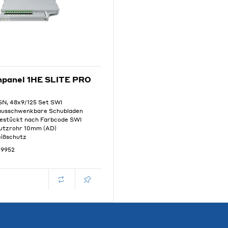
panel 1HE SLITE PRO
N, 48x9/125 Set SWI
 ausschwenkbare Schubladen
bestückt nach Farbcode SWI
hutzrohr 10mm (AD)
eißschutz
49952