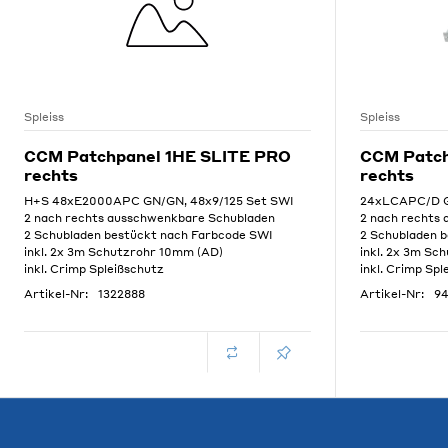
Spleiss
Spleiss
CCM Patchpanel 1HE SLITE PRO
CCM Patch
rechts
rechts
H+S 48xE2000APC GN/GN, 48x9/125 Set SWI
24xLCAPC/D G
2 nach rechts ausschwenkbare Schubladen
2 nach rechts
2 Schubladen bestückt nach Farbcode SWI
2 Schubladen 
inkl. 2x 3m Schutzrohr 10mm (AD)
inkl. 2x 3m Sc
inkl. Crimp Spleißschutz
inkl. Crimp Spl
Artikel-Nr:
1322888
Artikel-Nr:
9