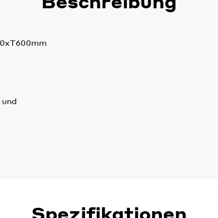
Beschreibung
00xT600mm
 und
Spezifikationen