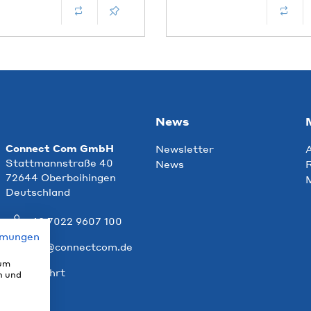
News
Connect Com GmbH
Newsletter
Stattmannstraße 40
News
R
72644 Oberboihingen
Deutschland
+49 7022 9607 100
mmungen
info@connectcom.de
 um
Anfahrt
n und