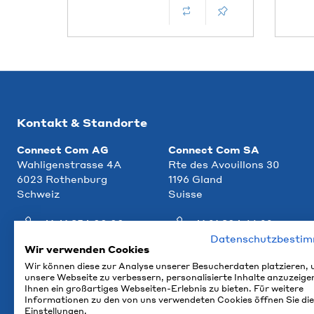
Kontakt & Standorte
Connect Com AG
Connect Com SA
Wahligenstrasse 4A
Rte des Avouillons 30
6023 Rothenburg
1196 Gland
Schweiz
Suisse
+41 41 854 00 00
+41 21 804 66 22
Datenschutzbesti
info@ccm.ch
info@ccm.ch
Wir verwenden Cookies
Wir können diese zur Analyse unserer Besucherdaten platzieren,
Anfahrt
Anfahrt
unsere Webseite zu verbessern, personalisierte Inhalte anzuzeige
Ihnen ein großartiges Webseiten-Erlebnis zu bieten. Für weitere
Informationen zu den von uns verwendeten Cookies öffnen Sie die
Einstellungen.