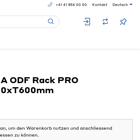
+41 41 854 00 00
Kontakt
Deutsch
A ODF Rack PRO
00xT600mm
h an, um den Warenkorb nutzen und anschliessend
iessen zu können.