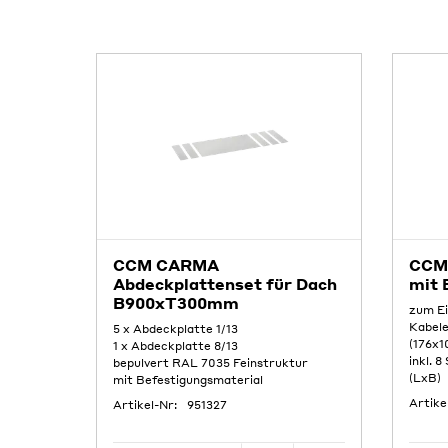
CCM CARMA
CCM
Abdeckplattenset für Dach
mit 
B900xT300mm
zum E
Kabele
5 x Abdeckplatte 1/13
(176x1
1 x Abdeckplatte 8/13
inkl. 
bepulvert RAL 7035 Feinstruktur
(LxB)
mit Befestigungsmaterial
Artike
Artikel-Nr:
951327