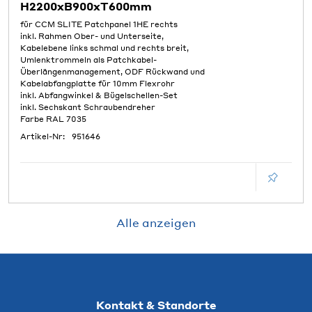
H2200xB900xT600mm
für CCM SLITE Patchpanel 1HE rechts
inkl. Rahmen Ober- und Unterseite,
Kabelebene links schmal und rechts breit,
Umlenktrommeln als Patchkabel-
Überlängenmanagement, ODF Rückwand und
Kabelabfangplatte für 10mm Flexrohr
inkl. Abfangwinkel & Bügelschellen-Set
inkl. Sechskant Schraubendreher
Farbe RAL 7035
Artikel-Nr:
951646
Alle anzeigen
Kontakt & Standorte