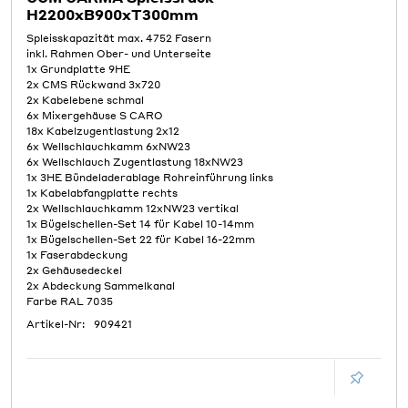
H2200xB900xT300mm
Spleisskapazität max. 4752 Fasern
inkl. Rahmen Ober- und Unterseite
1x Grundplatte 9HE
2x CMS Rückwand 3x720
2x Kabelebene schmal
6x Mixergehäuse S CARO
18x Kabelzugentlastung 2x12
6x Wellschlauchkamm 6xNW23
6x Wellschlauch Zugentlastung 18xNW23
1x 3HE Bündeladerablage Rohreinführung links
1x Kabelabfangplatte rechts
2x Wellschlauchkamm 12xNW23 vertikal
1x Bügelschellen-Set 14 für Kabel 10-14mm
1x Bügelschellen-Set 22 für Kabel 16-22mm
1x Faserabdeckung
2x Gehäusedeckel
2x Abdeckung Sammelkanal
Farbe RAL 7035
Artikel-Nr:
909421