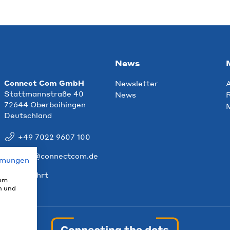
News
Connect Com GmbH
Newsletter
Stattmannstraße 40
News
R
72644 Oberboihingen
Deutschland
+49 7022 9607 100
info@connectcom.de
mmungen
Anfahrt
 um
n und