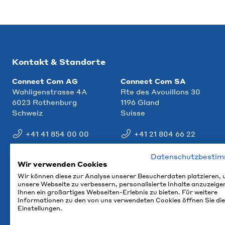
Kontakt & Standorte
Connect Com AG
Connect Com SA
Wahligenstrasse 4A
Rte des Avouillons 30
6023 Rothenburg
1196 Gland
Schweiz
Suisse
+41 41 854 00 00
+41 21 804 66 22
info@ccm.ch
info@ccm.ch
Datenschutzbesti
Wir verwenden Cookies
Anfahrt
Anfahrt
Wir können diese zur Analyse unserer Besucherdaten platzieren,
unsere Webseite zu verbessern, personalisierte Inhalte anzuzeige
Ihnen ein großartiges Webseiten-Erlebnis zu bieten. Für weitere
Informationen zu den von uns verwendeten Cookies öffnen Sie die
Einstellungen.