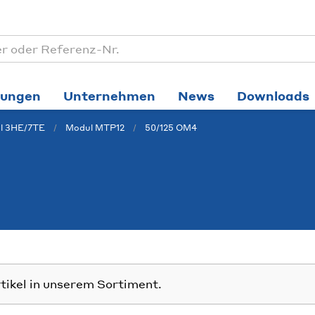
tungen
Unternehmen
News
Downloads
l 3HE/7TE
Modul MTP12
50/125 OM4
rtikel in unserem Sortiment.