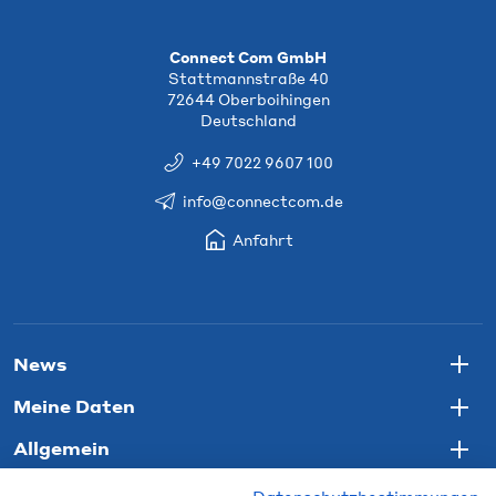
Connect Com GmbH
Stattmannstraße 40
72644 Oberboihingen
Deutschland
+49 7022 9607 100
info@connectcom.de
Anfahrt
News
Togg
Meine Daten
Togg
Allgemein
Togg