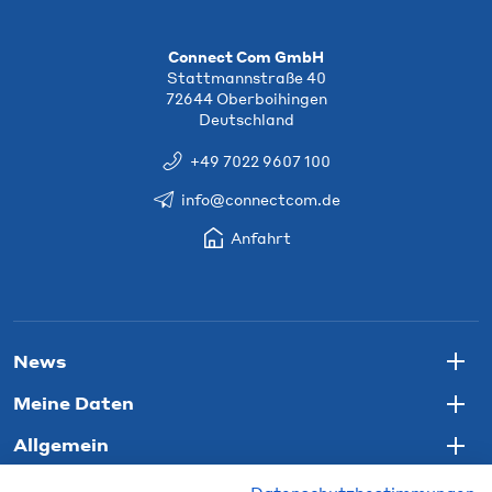
Connect Com GmbH
Stattmannstraße 40
72644 Oberboihingen
Deutschland
+49 7022 9607 100
info@connectcom.de
Anfahrt
News
Togg
Meine Daten
Togg
Allgemein
Togg